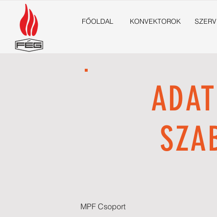
FŐOLDAL
KONVEKTOROK
SZERV
ADAT
SZA
MPF Csoport