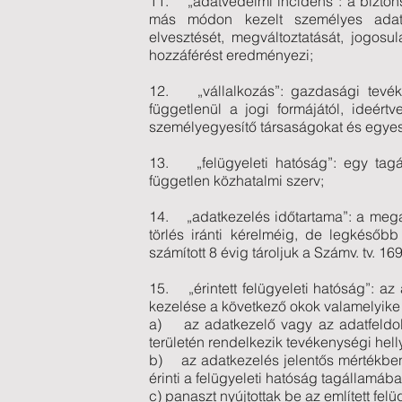
11. „adatvédelmi incidens”: a biztonsá
más módon kezelt személyes adato
elvesztését, megváltoztatását, jogosu
hozzáférést eredményezi;
12. „vállalkozás”: gazdasági tevéke
függetlenül a jogi formájától, ideér
személyegyesítő társaságokat és egyesü
13. „felügyeleti hatóság”: egy tagál
független közhatalmi szerv;
14. „adatkezelés időtartama”: a megad
törlés iránti kérelméig, de legkésőbb 
számított 8 évig tároljuk a Számv. tv. 1
15. „érintett felügyeleti hatóság”: az
kezelése a következő okok valamelyike 
a) az adatkezelő vagy az adatfeldolg
területén rendelkezik tevékenységi hell
b) az adatkezelés jelentős mértékben 
érinti a felügyeleti hatóság tagállamába
c) panaszt nyújtottak be az említett fel