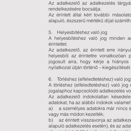
Az adatkezelő az adatkezelés tárgyá
rendelkezésére bocsátja.
Az érintett által kért további másola
alapuló, észszerű mértékű díjat számítha
5. Helyesbítéshez való jog
A helyesbítéshez való jog minden ad
érintettet.
Az adatkezelő, az érintett erre irán
helyesbíti az érintettre vonatkozóan 
jogosult arra, hogy kérje a hiányos
nyilatkozat útján történő – kiegészítését.
6. Törléshez (elfeledtetéshez) való jog
A törléshez (elfeledtetéshez) való jog
jogalaphoz kapcsolódó adatkezelés v
Az adatkezelő indokolatlan késedelem
adatokat, ha az alábbi indokok valamel
a) a személyes adatokra már nincs sz
vagy más módon kezelték;
b) az érintett visszavonja az adatkez
alapuló adatkezelés esetén), és az ad