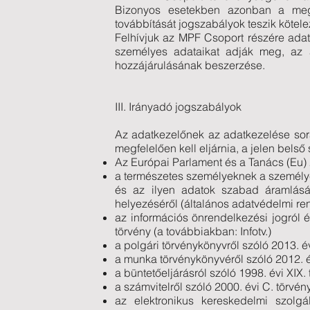
Bizonyos esetekben azonban a mega
továbbítását jogszabályok teszik kötele
Felhívjuk az MPF Csoport részére ada
személyes adataikat adják meg, az a
hozzájárulásának beszerzése.
III. Irányadó jogszabályok
Az adatkezelőnek az adatkezelése sor
megfelelően kell eljárnia, a jelen belső
Az Európai Parlament és a Tanács (Eu) 
a természetes személyeknek a személye
és az ilyen adatok szabad áramlásár
helyezéséről (általános adatvédelmi r
az információs önrendelkezési jogról 
törvény (a továbbiakban: Infotv.)
a polgári törvénykönyvről szóló 2013. év
a munka törvénykönyvéről szóló 2012. év
a büntetőeljárásról szóló 1998. évi XIX.
a számvitelről szóló 2000. évi C. törvén
az elektronikus kereskedelmi szolgá