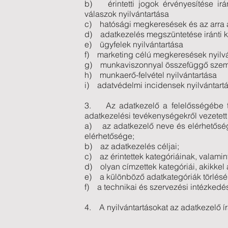
b) érintetti jogok érvényesítése irá
válaszok nyilvántartása
c) hatósági megkeresések és az arra az
d) adatkezelés megszüntetése iránti k
e) ügyfelek nyilvántartása
f) marketing célú megkeresések nyilv
g) munkaviszonnyal összefüggő szemé
h) munkaerő-felvétel nyilvántartása
i) adatvédelmi incidensek nyilvántartá
3. Az adatkezelő a felelősségébe tar
adatkezelési tevékenységekről vezetett n
a) az adatkezelő neve és elérhetőség
elérhetősége;
b) az adatkezelés céljai;
c) az érintettek kategóriáinak, valami
d) olyan címzettek kategóriái, akikkel
e) a különböző adatkategóriák törlésér
f) a technikai és szervezési intézkedés
4. A nyilvántartásokat az adatkezelő í