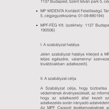
1137 Budapest, Szent István park 5, c
MP WIDENTA Korlátolt Felelősségű Tár
5, cégjegyzékszáma: 01-09-880194)
MPF-FÉG Kft. (székhely: 1137 Budapes
190506)
I. A szabályzat hatálya
Jelen szabályzat hatálya kiterjed a M
teljes egészére, valamennyi szerveze
továbbiakban: adatkezelő).
II. A szabályzat célja
A Szabályzat célja, hogy biztosítsa
védelmének érvényesülését, az inform
hogy az adatkezelő által kezelt s
adatkezelés során irányadó adatvédelm
Az MPF Csoport tevékenységének ada