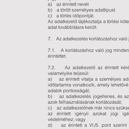
a) az érintett nevét
b) a törölt személyes adattípust
c) a törlés időpontját.
Az adatkezelő tájékoztatja a törlési kö
adat továbbításra került.
7. Az adatkezelés korlátozáshoz való 
7.1. A korlátozáshoz való jog minden
érintettet.
7.2. Az adatkezelő az érintett kéré
valamelyike teljesül:
a) az érintett vitatja a személyes ad
időtartamra vonatkozik, amely lehetővé
adatok pontosságát;
b) az adatkezelés jogellenes, és az ér
azok felhasználásának korlátozását;
c) az adatkezelőnek már nincs szüksé
az érintett igényli azokat jogi ig
védelméhez; vagy
d) az érintett a VI./5. pont szerint