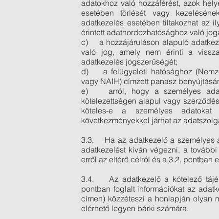
adatokhoz való hozzáférést, azok hely
esetében törlését vagy kezeléséne
adatkezelés esetében tiltakozhat az i
érintett adathordozhatósághoz való jog
c) a hozzájáruláson alapuló adatkez
való jog, amely nem érinti a vissza
adatkezelés jogszerűségét;
d) a felügyeleti hatósághoz (Nemze
vagy NAIH) címzett panasz benyújtásán
e) arról, hogy a személyes adat 
kötelezettségen alapul vagy szerződés k
köteles-e a személyes adatokat
következményekkel járhat az adatszolg
3.3. Ha az adatkezelő a személyes ad
adatkezelést kíván végezni, a további 
erről az eltérő célról és a 3.2. pontban 
3.4. Az adatkezelő a kötelező tájék
pontban foglalt információkat az adatk
címen) közzéteszi a honlapján olyan
elérhető legyen bárki számára.