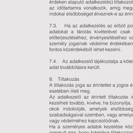
érdeken alapuló adatkezelés) tiltakozot
az időtartamra vonatkozik, amíg meg
indokai elsőbbséget élveznek-e az érin
7.3. Ha az adatkezelés az előző pont
adatokat a tárolás kivételével csak 
előterjesztéséhez, érvényesítéséhez 
személy jogainak védelme érdekében, 
fontos közérdekéből lehet kezelni.
7.4. Az adatkezelő tájékoztatja a köt
adat továbbításra került.
8. Tiltakozás
A tiltakozás joga az érintettet a jogos
esetében illeti meg.
Az adatkezelő az érintett tiltakozás
kezelheti tovább, kivéve, ha bizonyítja
okok indokolják, amelyek elsőbbsége
szabadságaival szemben, vagy amelyek
vagy védelméhez kapcsolódnak.
Ha a személyes adatok kezelése közve
jogosult arra, hogy bármikor tiltakozz