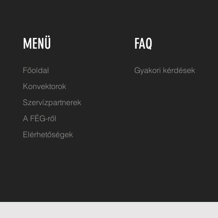
MENÜ
FAQ
Főoldal
Gyakori kérdések
Konvektorok
Szervízpartnerek
A FÉG-ről
Elérhetőségek