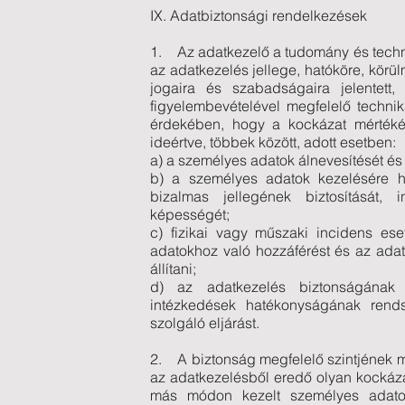
IX. Adatbiztonsági rendelkezések
1. Az adatkezelő a tudomány és techno
az adatkezelés jellege, hatóköre, körü
jogaira és szabadságaira jelentett
figyelembevételével megfelelő techni
érdekében, hogy a kockázat mértékén
ideértve, többek között, adott esetben:
a) a személyes adatok álnevesítését és t
b) a személyes adatok kezelésére ha
bizalmas jellegének biztosítását, i
képességét;
c) fizikai vagy műszaki incidens es
adatokhoz való hozzáférést és az adat
állítani;
d) az adatkezelés biztonságának g
intézkedések hatékonyságának rendsz
szolgáló eljárást.
2. A biztonság megfelelő szintjének m
az adatkezelésből eredő olyan kockázat
más módon kezelt személyes adatok