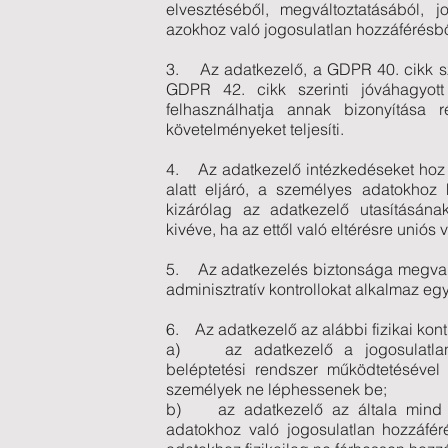
elvesztéséből, megváltoztatásából, 
azokhoz való jogosulatlan hozzáférésb
3. Az adatkezelő, a GDPR 40. cikk sz
GDPR 42. cikk szerinti jóváhagyott
felhasználhatja annak bizonyítása 
követelményeket teljesíti.
4. Az adatkezelő intézkedéseket hoz a
alatt eljáró, a személyes adatokhoz
kizárólag az adatkezelő utasításána
kivéve, ha az ettől való eltérésre uniós 
5. Az adatkezelés biztonsága megvalós
adminisztratív kontrollokat alkalmaz eg
6. Az adatkezelő az alábbi fizikai kont
a) az adatkezelő a jogosulatlan 
beléptetési rendszer működtetésével 
személyek ne léphessenek be;
b) az adatkezelő az általa mind e
adatokhoz való jogosulatlan hozzáfér