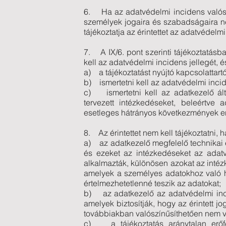
6. Ha az adatvédelmi incidens valósz
személyek jogaira és szabadságaira n
tájékoztatja az érintettet az adatvédelm
7. A IX/6. pont szerinti tájékoztatásba
kell az adatvédelmi incidens jellegét, és
a) a tájékoztatást nyújtó kapcsolattart
b) ismertetni kell az adatvédelmi inci
c) ismertetni kell az adatkezelő ált
tervezett intézkedéseket, beleértve
esetleges hátrányos következmények en
8. Az érintettet nem kell tájékoztatni, h
a) az adatkezelő megfelelő technikai é
és ezeket az intézkedéseket az adatvé
alkalmazták, különösen azokat az intézk
amelyek a személyes adatokhoz való h
értelmezhetetlenné teszik az adatokat;
b) az adatkezelő az adatvédelmi inci
amelyek biztosítják, hogy az érintett j
továbbiakban valószínűsíthetően nem 
c) a tájékoztatás aránytalan erőfe