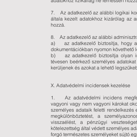
adatokhoz fizikailag ne férhessen hozzá
7. Az adatkezelő az alábbi logikai kont
általa kezelt adatokhoz kizárólag az 
hozzá.
8. Az adatkezelő az alábbi adminisztra
a) az adatkezelő biztosítja, hogy a
dokumentációkban nyomon követhető l
b) az adatkezelő biztosítja olyan ir
tévesen beérkező személyes adatokat 
kerüljenek és azokat a lehető legszűke
X. Adatvédelmi incidensek kezelése
1. Az adatvédelmi incidens megfelel
vagyoni vagy nem vagyoni károkat oko
személyes adataik feletti rendelkezés 
megkülönböztetést, a személyazono
visszaélést, a pénzügyi veszteséget
kötelezettség által védett személyes ad
forgó természetes személyeket sújtó eg