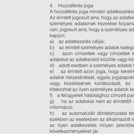
4. Hozzáférés joga
A hozzáférés joga minden adatkezelési 
Az érintett jogosult arra, hogy az adatk
személyes adatainak kezelése folyama
van, jogosult arra, hogy a személyes a
kapjon:
a) az adatkezelés céljai;
b) az érintett személyes adatok kategó
c) azon címzettek vagy címzettek kat
adatokat az adatkezelő közölte vagy kö
d) adott esetben a személyes adatok t
e) az érintett azon joga, hogy kérel
adatok helyesbítését, egyes jogalapok
vagy kezelésének korlátozását, és
tiltakozhat az ilyen személyes adatok k
f) a felügyeleti hatósághoz címzett p
g) ha az adatokat nem az érintettől g
információ;
h) az automatizált döntéshozatal tény
ezekben az esetekben az alkalmazott lo
az ilyen adatkezelés milyen jelentős
következményekkel jár.