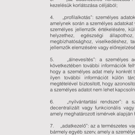
kezelésük korlátozása céljából;
4. „profilalkotás”: személyes adatok
amelynek során a személyes adatokat 
személyes jellemzők értékelésére, kü
helyzethez, egészségi állapothoz
megbízhatósághoz, viselkedéshez, t
jellemzők elemzésére vagy előrejelzés
5. „álnevesítés”: a személyes ad
következtében további információk fe
hogy a személyes adat mely konkrét t
ilyen további információt külön tár
megtételével biztosított, hogy azonosí
a személyes adatot nem lehet kapcsoln
6. „nyilvántartási rendszer”: a s
decentralizált vagy funkcionális vagy
amely meghatározott ismérvek alapján 
7. „adatkezelő”: az a természetes va
bármely egyéb szerv, amely a személye