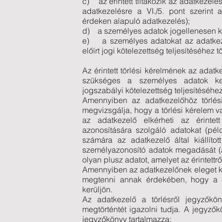
c) az érintett tiltakozik az adatkezelé
adatkezelésre a VI./5. pont szerint 
érdeken alapuló adatkezelés);
d) a személyes adatok jogellenesen ke
e) a személyes adatokat az adatkez
előírt jogi kötelezettség teljesítéséhez tö
Az érintett törlési kérelmének az ada
szükséges a személyes adatok kez
jogszabályi kötelezettség teljesítéséhez
Amennyiben az adatkezelőhöz törlési
megvizsgálja, hogy a törlési kérelem 
az adatkezelő elkérheti az érinte
azonosítására szolgáló adatokat (pél
számára az adatkezelő által kiállított 
személyazonosító adatok megadását (
olyan plusz adatot, amelyet az érintettről
Amennyiben az adatkezelőnek eleget kel
megtenni annak érdekében, hogy a s
kerüljön.
Az adatkezelő a törlésről jegyzőkö
megtörténtét igazolni tudja. A jegyzőkö
jegyzőkönyv tartalmazza: