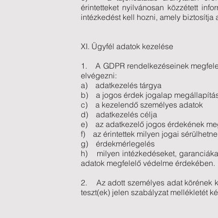
érintetteket nyilvánosan közzétett info
intézkedést kell hozni, amely biztosítja
XI. Ügyfél adatok kezelése
1. A GDPR rendelkezéseinek megfelelő
elvégezni:
a) adatkezelés tárgya
b) a jogos érdek jogalap megállapít
c) a kezelendő személyes adatok
d) adatkezelés célja
e) az adatkezelő jogos érdekének m
f) az érintettek milyen jogai sérülhetne
g) érdekmérlegelés
h) milyen intézkedéseket, garanciákat
adatok megfelelő védelme érdekében.
2. Az adott személyes adat körének k
teszt(ek) jelen szabályzat mellékletét ké