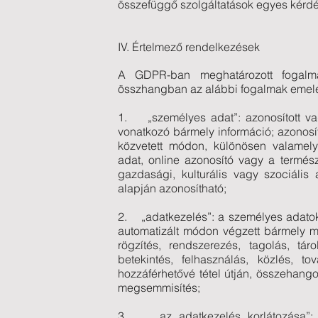
összefüggő szolgáltatások egyes kérdései
IV. Értelmező rendelkezések
A GDPR-ban meghatározott fogalmak
összhangban az alábbi fogalmak emele
1. „személyes adat”: azonosított vag
vonatkozó bármely információ; azonosí
közvetett módon, különösen valamely
adat, online azonosító vagy a természet
gazdasági, kulturális vagy szociáli
alapján azonosítható;
2. „adatkezelés”: a személyes adato
automatizált módon végzett bármely m
rögzítés, rendszerezés, tagolás, tár
betekintés, felhasználás, közlés, t
hozzáférhetővé tétel útján, összehangol
megsemmisítés;
3. „az adatkezelés korlátozása”: a