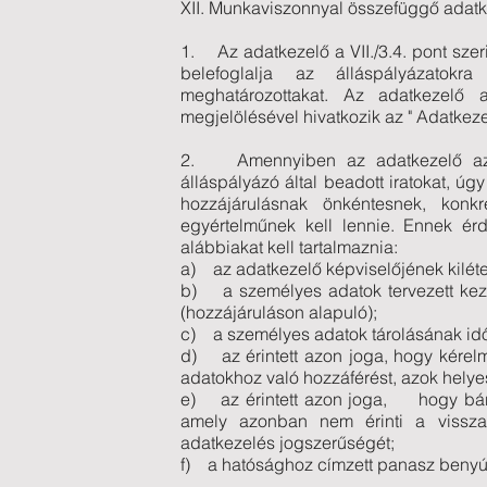
XII. Munkaviszonnyal összefüggő adat
1. Az adatkezelő a VII./3.4. pont szer
belefoglalja az álláspályázatok
meghatározottakat. Az adatkezelő a
megjelölésével hivatkozik az " Adatkeze
2. Amennyiben az adatkezelő az ál
álláspályázó által beadott iratokat, úg
hozzájárulásnak önkéntesnek, konkr
egyértelműnek kell lennie. Ennek ér
alábbiakat kell tartalmaznia:
a) az adatkezelő képviselőjének kiléte
b) a személyes adatok tervezett keze
(hozzájáruláson alapuló);
c) a személyes adatok tárolásának id
d) az érintett azon joga, hogy kérel
adatokhoz való hozzáférést, azok helyes
e) az érintett azon joga, hogy bárm
amely azonban nem érinti a visszav
adatkezelés jogszerűségét;
f) a hatósághoz címzett panasz benyúj