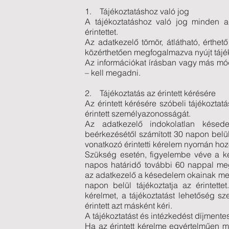
1. Tájékoztatáshoz való jog
A tájékoztatáshoz való jog minden a
érintettet.
Az adatkezelő tömör, átlátható, érthe
közérthetően megfogalmazva nyújt tájék
Az információkat írásban vagy más módo
– kell megadni.
2. Tájékoztatás az érintett kérésére
Az érintett kérésére szóbeli tájékozta
érintett személyazonosságát.
Az adatkezelő indokolatlan késed
beérkezésétől számított 30 napon belül t
vonatkozó érintetti kérelem nyomán hoz
Szükség esetén, figyelembe véve a ké
napos határidő további 60 nappal me
az adatkezelő a késedelem okainak meg
napon belül tájékoztatja az érintette
kérelmet, a tájékoztatást lehetőség sz
érintett azt másként kéri.
A tájékoztatást és intézkedést díjmentes
Ha az érintett kérelme egyértelműen 