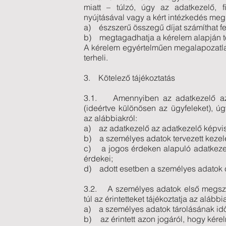
miatt – túlzó, úgy az adatkezelő, f
nyújtásával vagy a kért intézkedés megh
a) észszerű összegű díjat számíthat f
b) megtagadhatja a kérelem alapján tö
A kérelem egyértelműen megalapozatlan
terheli.
3. Kötelező tájékoztatás
3.1. Amennyiben az adatkezelő az a
(ideértve különösen az ügyfeleket), ú
az alábbiakról:
a) az adatkezelő az adatkezelő képvise
b) a személyes adatok tervezett kezelé
c) a jogos érdeken alapuló adatkezel
érdekei;
d) adott esetben a személyes adatok c
3.2. A személyes adatok első megsze
túl az érintetteket tájékoztatja az alábbia
a) a személyes adatok tárolásának id
b) az érintett azon jogáról, hogy kére