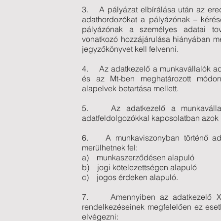
3. A pályázat elbírálása után az ere
adathordozókat a pályázónak – kérésé
pályázónak a személyes adatai tov
vonatkozó hozzájárulása hiányában meg
jegyzőkönyvet kell felvenni.
4. Az adatkezelő a munkavállalók ada
és az Mt-ben meghatározott módon 
alapelvek betartása mellett.
5. Az adatkezelő a munkavállalók
adatfeldolgozókkal kapcsolatban azok ki
6. A munkaviszonyban történő adat
merülhetnek fel:
a) munkaszerződésen alapuló
b) jogi kötelezettségen alapuló
c) jogos érdeken alapuló.
7. Amennyiben az adatkezelő XII/
rendelkezéseinek megfelelően ez eset
elvégezni: