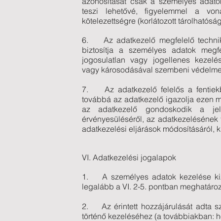
azonosítását csak a személyes adato
teszi lehetővé, figyelemmel a von
kötelezettségre (korlátozott tárolhatóság
6. Az adatkezelő megfelelő technik
biztosítja a személyes adatok megf
jogosulatlan vagy jogellenes kezelés
vagy károsodásával szembeni védelmet (
7. Az adatkezelő felelős a fentiekbe
továbbá az adatkezelő igazolja ezen m
az adatkezelő gondoskodik a jele
érvényesüléséről, az adatkezelésének 
adatkezelési eljárások módosításáról, k
VI. Adatkezelési jogalapok
1. A személyes adatok kezelése kiz
legalább a VI. 2-5. pontban meghatároz
2. Az érintett hozzájárulását adta s
történő kezeléséhez (a továbbiakban: h