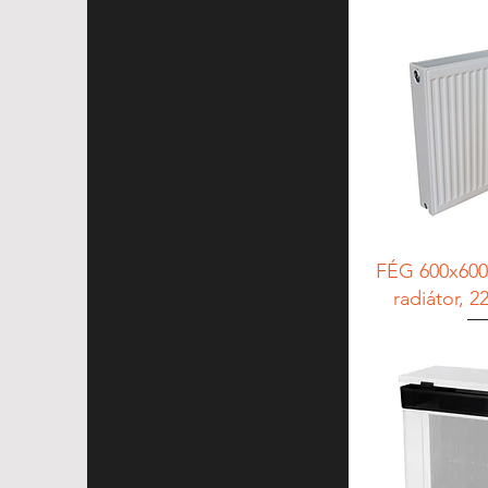
5.7
5.8
5.9
FÉG 600x600
radiátor, 2