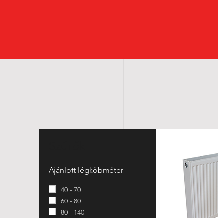
Szűrők
Ajánlott légköbméter
40 - 70
60 - 80
80 - 140